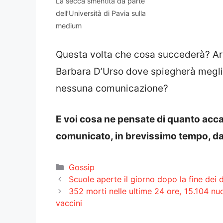
La secca smentita da parte
dell’Università di Pavia sulla
medium
Questa volta che cosa succederà? Ar
Barbara D’Urso dove spiegherà megli
nessuna comunicazione?
E voi cosa ne pensate di quanto acc
comunicato, in brevissimo tempo, da 
Categorie
Gossip
Scuole aperte il giorno dopo la fine dei d
352 morti nelle ultime 24 ore, 15.104 nuo
vaccini