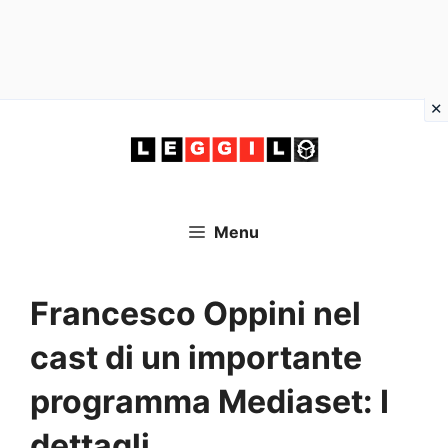
Vai
al
contenuto
Menu
Francesco Oppini nel
cast di un importante
programma Mediaset: I
dettagli