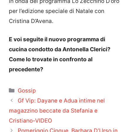
in onda del programma Lo Zecchino D’oro
per l’edizione speciale di Natale con
Cristina D’Avena.
E voi seguite il nuovo programma di
cucina condotto da Antonella Clerici?
Come lo trovate in confronto al
precedente?
Categorie
Gossip
Gf Vip: Dayane e Adua intime nel
magazzino beccate da Stefania e
Cristiano-VIDEO
Pomeriggio Cinque, Barbara D’Urso in