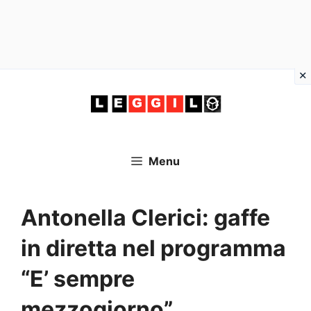
Vai
al
contenuto
Menu
Antonella Clerici: gaffe
in diretta nel programma
“E’ sempre
mezzogiorno”