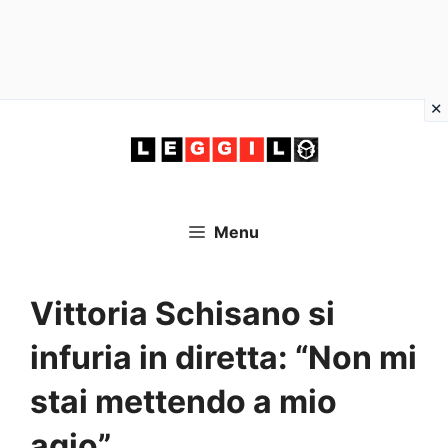
Vai
al
contenuto
Menu
Vittoria Schisano si
infuria in diretta: “Non mi
stai mettendo a mio
agio”