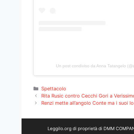
Un post condiviso da Anna Tatangelo (@a
Categorie
Spettacolo
Rita Rusic contro Cecchi Gori a Verissimo
Renzi mette all’angolo Conte ma i suoi l
Leggilo.org di proprietà di DMM COMPANY 