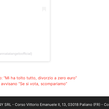
nnatatangeloofficial)
: “Mi ha tolto tutto, divorzio a zero euro”
o avvisano “Se si vota, scompariamo”
SRL - Corso Vittorio Emanuele II, 13, 03018 Paliano (FR) - Co