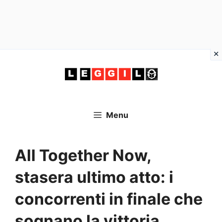
Vai
al
contenuto
Menu
All Together Now,
stasera ultimo atto: i
concorrenti in finale che
sognano la vittoria