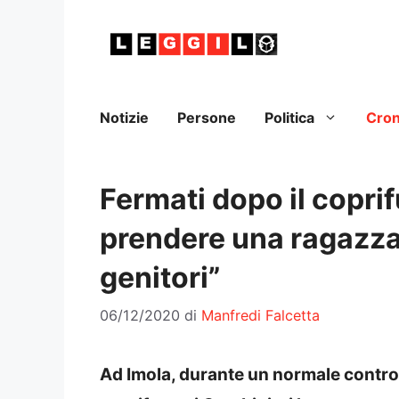
Vai
al
contenuto
Notizie
Persone
Politica
Cro
Fermati dopo il copr
prendere una ragazza 
genitori”
06/12/2020
di
Manfredi Falcetta
Ad Imola, durante un normale control