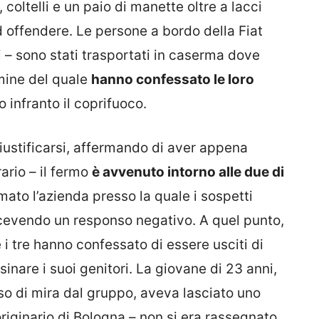
ltelli e un paio di manette oltre a lacci
d offendere. Le persone a bordo della Fiat
i – sono stati trasportati in caserma dove
rmine del quale
hanno confessato le loro
 infranto il coprifuoco.
giustificarsi, affermando di aver appena
rario – il fermo
è avvenuto intorno alle due di
mato l’azienda presso la quale i sospetti
icevendo un responso negativo. A quel punto,
 i tre hanno confessato di essere usciti di
nare i suoi genitori. La giovane di 23 anni,
so di mira dal gruppo, aveva lasciato uno
riginario di Bologna – non si era rassegnato