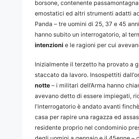
borsone, contenente passamontagna, co
emostatici ed altri strumenti adatti a
Panda – tre uomini di 25, 37 e 45 ann
hanno subito un interrogatorio, al te
intenzioni
e le ragioni per cui avevano
Inizialmente il terzetto ha provato a 
staccato da lavoro. Insospettiti dall’o
notte
– i militari dell’Arma hanno chia
avevano detto di essere impiegati, r
l’interrogatorio è andato avanti finchè
casa per rapire una ragazza ed assassi
residente proprio nel condominio pre
degli uomini a gennaio e il 45enne – o