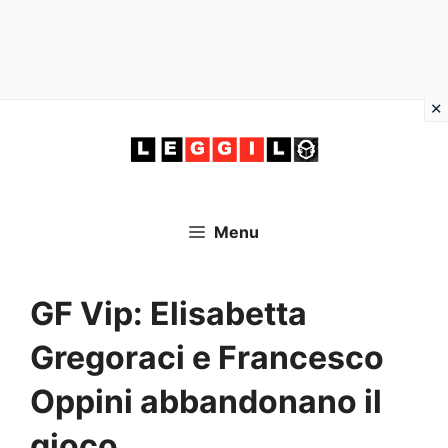
Vai
al
contenuto
Menu
GF Vip: Elisabetta
Gregoraci e Francesco
Oppini abbandonano il
gioco