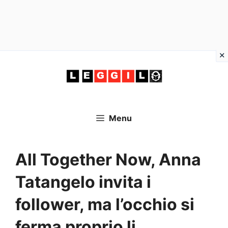
Vai
al
contenuto
Menu
All Together Now, Anna
Tatangelo invita i
follower, ma l’occhio si
ferma proprio li