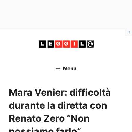
Vai
al
contenuto
Menu
Mara Venier: difficoltà
durante la diretta con
Renato Zero “Non
possiamo farlo”