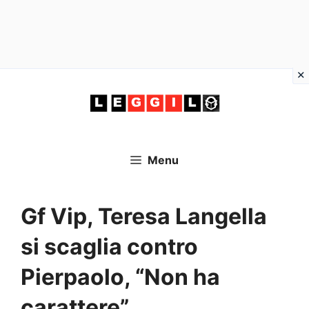
Vai
al
contenuto
Menu
Gf Vip, Teresa Langella
si scaglia contro
Pierpaolo, “Non ha
carattere”