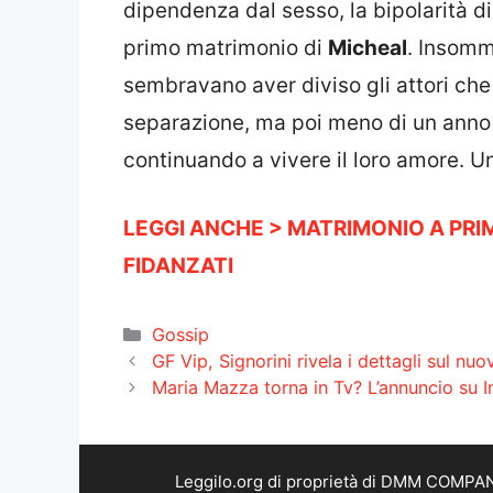
dipendenza dal sesso, la bipolarità d
primo matrimonio di
Micheal
. Insomm
sembravano aver diviso gli attori ch
separazione, ma poi meno di un anno 
continuando a vivere il loro amore. 
LEGGI ANCHE > MATRIMONIO A PRIM
FIDANZATI
Categorie
Gossip
GF Vip, Signorini rivela i dettagli sul 
Maria Mazza torna in Tv? L’annuncio su I
Leggilo.org di proprietà di DMM COMPANY 