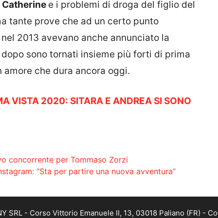
i
Catherine
e i problemi di droga del figlio del
a tante prove che ad un certo punto
e nel 2013 avevano anche annunciato la
dopo sono tornati insieme più forti di prima
Un amore che dura ancora oggi.
A VISTA 2020: SITARA E ANDREA SI SONO
nuovo concorrente per Tommaso Zorzi
nstagram: “Sta per partire una nuova avventura”
SRL - Corso Vittorio Emanuele II, 13, 03018 Paliano (FR) - Co