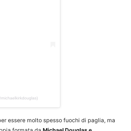
@michaelkirkdouglas)
per essere molto spesso fuochi di paglia, ma
oppia formata da
Michael Douglas e