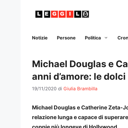
Vai
al
contenuto
Notizie
Persone
Politica
Cro
Michael Douglas e Ca
anni d’amore: le dolci
19/11/2020
di
Giulia Brambilla
Michael Douglas e Catherine Zeta-J
relazione lunga e capace di superare 
coppie più longeve di Hollywood.