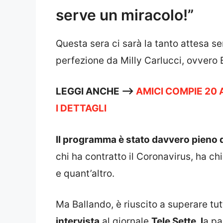
serve un miracolo!”
Questa sera ci sarà la tanto attesa s
perfezione da Milly Carlucci, ovvero B
LEGGI ANCHE —>
AMICI COMPIE 20 
I DETTAGLI
Il programma è stato davvero pieno d
chi ha contratto il Coronavirus, ha c
e quant’altro.
Ma Ballando, è riuscito a superare tut
intervista
al giornale
Tele Sette, l
a pa