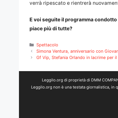
verrà ripescato e rientrerà nuovament
E voi seguite il programma condotto 
piace più di tutte?
Categorie
Spettacolo
Simona Ventura, anniversario con Giovann
Gf Vip, Stefania Orlando in lacrime per il
Leggilo.org di proprietà di DMM COMPANY 
Leggilo.org non è una testata giornalistica, in