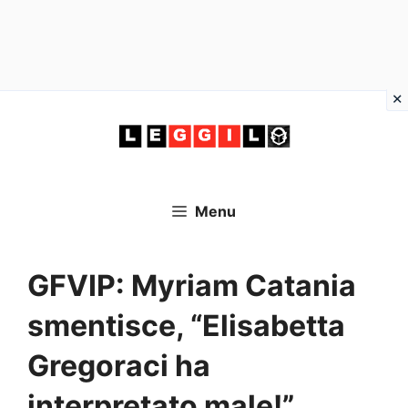
Vai
al
contenuto
Menu
GFVIP: Myriam Catania
smentisce, “Elisabetta
Gregoraci ha
interpretato male!”