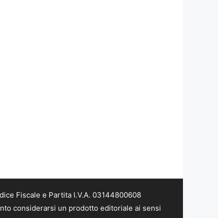
dice Fiscale e Partita I.V.A. 03144800608
nto considerarsi un prodotto editoriale ai sensi