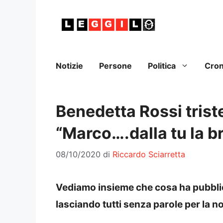
Vai
al
contenuto
Notizie
Persone
Politica
Cro
Benedetta Rossi trist
“Marco….dalla tu la br
08/10/2020
di
Riccardo Sciarretta
Vediamo insieme che cosa ha pubblic
lasciando tutti senza parole per la no