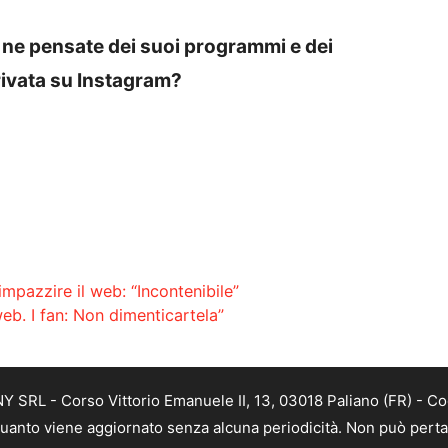
 ne pensate dei suoi programmi e dei
rivata su Instagram?
 impazzire il web: “Incontenibile”
web. I fan: Non dimenticartela”
SRL - Corso Vittorio Emanuele II, 13, 03018 Paliano (FR) - Co
 quanto viene aggiornato senza alcuna periodicità. Non può perta