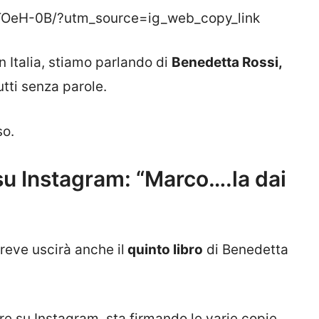
TOeH-0B/?utm_source=ig_web_copy_link
n Italia, stiamo parlando di
Benedetta Rossi,
utti senza parole.
so.
su Instagram: “Marco….la dai
reve uscirà anche il
quinto libro
di Benedetta
e su Instagram, sta firmando le varie copie