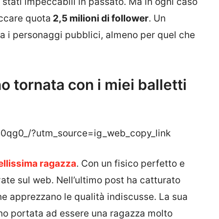
tati impeccabili in passato. Ma in ogni caso
occare quota
2,5 milioni di follower
. Un
tra i personaggi pubblici, almeno per quel che
 tornata con i miei balletti
40qg0_/?utm_source=ig_web_copy_link
ellissima ragazza
. Con un fisico perfetto e
te sul web. Nell’ultimo post ha catturato
 ne apprezzano le qualità indiscusse. La sua
no portata ad essere una ragazza molto