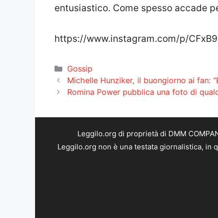
entusiastico. Come spesso accade per
https://www.instagram.com/p/CFxB
Categorie
Gossip
Michelle Hunziker, il buongiorno ai fan: 
Romina Power pubblica una foto di qualch
Leggilo.org di proprietà di DMM COMPANY 
Leggilo.org non è una testata giornalistica, in