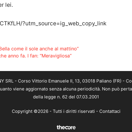
 lei.
9CTKfLH/?utm_source=ig_web_copy_link
“Bella come il sole anche al mattino”
e anno fa. I fan: “Meravigliosa”
SRL - Corso Vittorio Emanuele II, 13, 03018 Paliano (FR) - Co
 quanto viene aggiornato senza alcuna periodicità. Non può perta
della legge n. 62 del 07.03.2001
Copyright ©2026 - Tutti i diritti riservati -
Contattaci