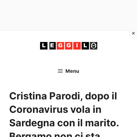
Vai
al
contenuto
Menu
Cristina Parodi, dopo il
Coronavirus vola in
Sardegna con il marito.
Bergamo non ci sta