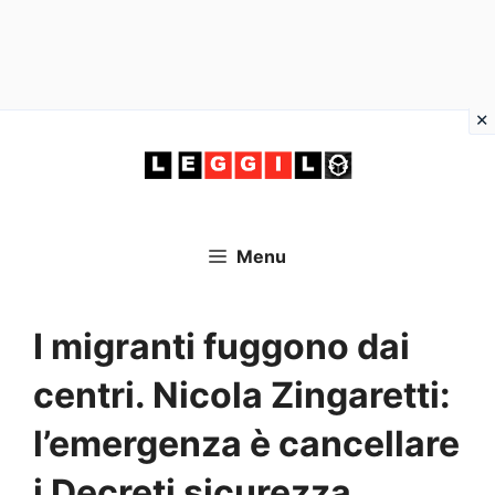
Vai
al
contenuto
Menu
I migranti fuggono dai
centri. Nicola Zingaretti:
l’emergenza è cancellare
i Decreti sicurezza