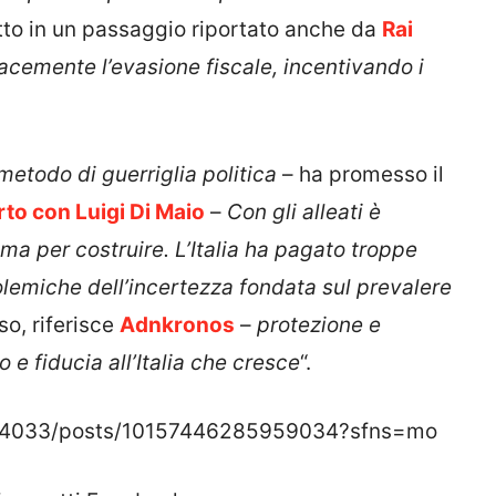
tto in un passaggio riportato anche da
Rai
acemente l’evasione fiscale, incentivando i
 metodo di guerriglia politica
– ha promesso il
to con Luigi Di Maio
–
Con gli alleati è
ma per costruire. L’Italia ha pagato troppe
 polemiche dell’incertezza fondata sul prevalere
o, riferisce
Adnkronos
–
protezione e
o e fiducia all’Italia che cresce
“.
24033/posts/10157446285959034?sfns=mo