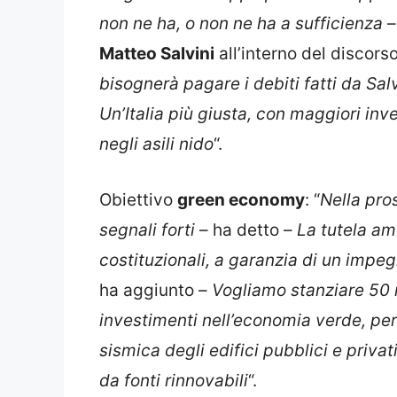
non ne ha, o non ne ha a sufficienza
–
Matteo Salvini
all’interno del discors
bisognerà pagare i debiti fatti da Salvi
Un’Italia più giusta, con maggiori inv
negli asili nido
“.
Obiettivo
green economy
: “
Nella pro
segnali forti
– ha detto –
La tutela am
costituzionali, a garanzia di un imp
ha aggiunto –
Vogliamo stanziare 50 m
investimenti nell’economia verde, per 
sismica degli edifici pubblici e privati,
da fonti rinnovabili
“.