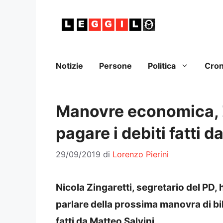
Vai
al
contenuto
Notizie
Persone
Politica
Cro
Manovre economica, 
pagare i debiti fatti d
29/09/2019
di
Lorenzo Pierini
Nicola Zingaretti, segretario del PD
parlare della prossima manovra di bil
fatti da Matteo Salvini.