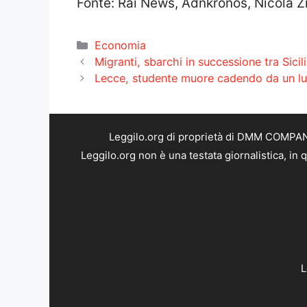
Fonte: Rai News, Adnkronos, Nicola Z
Categorie
Economia
Migranti, sbarchi in successione tra Sicil
Lecce, studente muore cadendo da un lu
Leggilo.org di proprietà di DMM COMPANY 
Leggilo.org non è una testata giornalistica, in
L