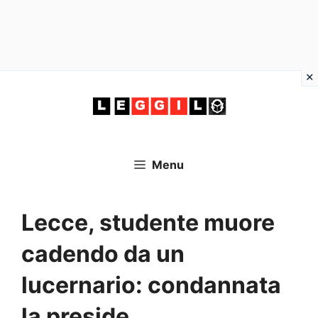
Vai
al
contenuto
Menu
Lecce, studente muore
cadendo da un
lucernario: condannata
la preside