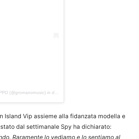
IPPO (@gromanomusic)
in data:
18 Ago 2017 alle ore 10:45 PDT
n Island Vip assieme alla fidanzata modella e
vistato dal settimanale Spy ha dichiarato:
ondo. Raramente lo vediamo e lo sentiamo al