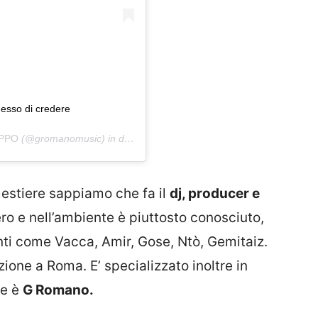
messo di credere
IPPO
(@gromanomusic) in data:
19 Nov 2018 alle ore 10:18 PST
mestiere sappiamo che fa il
dj, producer e
ero e nell’ambiente è piuttosto conosciuto,
ti come Vacca, Amir, Gose, Ntò, Gemitaiz.
ione a Roma. E’ specializzato inoltre in
te è
G Romano.