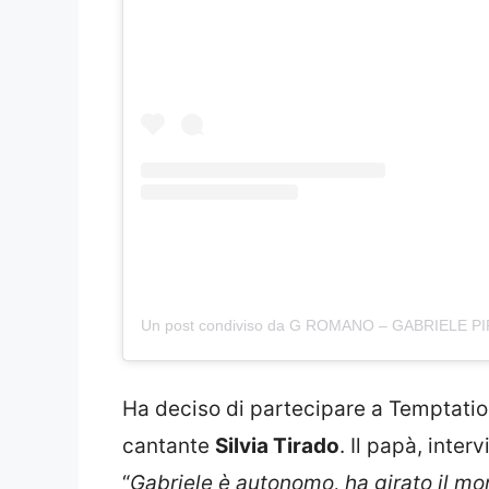
Un post condiviso da G ROMANO – GABRIELE P
Ha deciso di partecipare a Temptatio
cantante
Silvia Tirado
. Il papà, inter
“
Gabriele è autonomo, ha girato il m