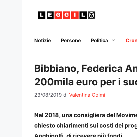
Vai
al
contenuto
Notizie
Persone
Politica
Cro
Bibbiano, Federica An
200mila euro per i suo
23/08/2019
di
Valentina Colmi
Nel 2018, una consigliera del Movime
chiesto chiarimenti sui costi dei prog
Anghinolfi, di ricevere più fondi.