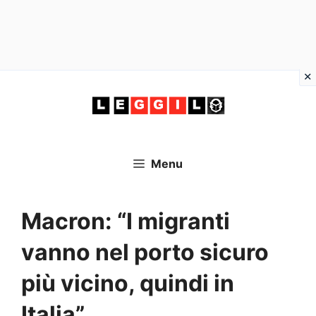
Vai
al
contenuto
Menu
Macron: “I migranti
vanno nel porto sicuro
più vicino, quindi in
Italia”