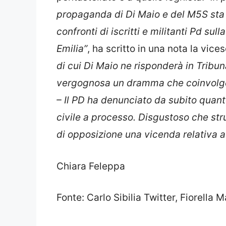
propaganda di Di Maio e del M5S sta
confronti di iscritti e militanti Pd sull
Emilia”
, ha scritto in una nota la vic
di cui Di Maio ne risponderà in Tribu
vergognosa un dramma che coinvolge 
– Il PD ha denunciato da subito quant
civile a processo. Disgustoso che stru
di opposizione una vicenda relativa ad
Chiara Feleppa
Fonte: Carlo Sibilia Twitter, Fiorella 
Categorie
Senza categoria