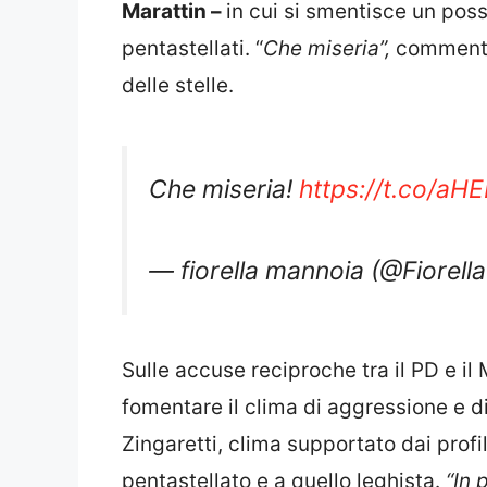
Marattin –
in cui si smentisce un pos
pentastellati. “
Che miseria”,
commenta 
delle stelle.
Che miseria!
https://t.co/aH
— fiorella mannoia (@Fiorel
Sulle accuse reciproche tra il PD e i
fomentare il clima di aggressione e di
Zingaretti, clima supportato dai profil
pentastellato e a quello leghista.
“In 