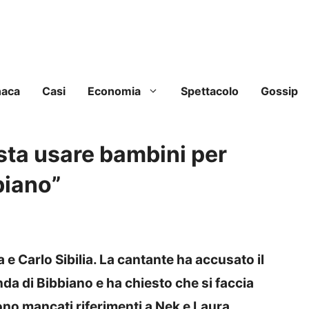
naca
Casi
Economia
Spettacolo
Gossip
sta usare bambini per
biano”
 e Carlo Sibilia. La cantante ha accusato il
da di Bibbiano e ha chiesto che si faccia
no mancati riferimenti a Nek e Laura