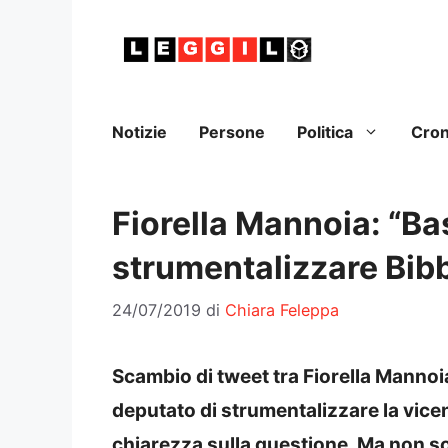
Vai
al
contenuto
Notizie
Persone
Politica
Cro
Fiorella Mannoia: “Ba
strumentalizzare Bib
24/07/2019
di
Chiara Feleppa
Scambio di tweet tra Fiorella Mannoia
deputato di strumentalizzare la vicen
chiarezza sulla questione. Ma non so