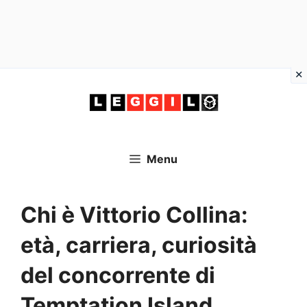
Vai
al
contenuto
Menu
Chi è Vittorio Collina:
età, carriera, curiosità
del concorrente di
Temptation Island