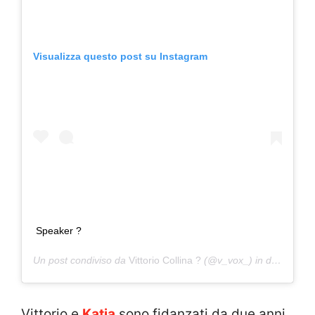
Visualizza questo post su Instagram
Speaker ?
Un post condiviso da
Vittorio Collina ?
(@v_vox_) in data:
12 Ma
Vittorio e
Katia
sono fidanzati da due anni