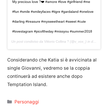
My precious love ?❤️ #amore #love #girlfriend #me
#fun #smile #smileyfaces #tigre #gardaland #onelove
#darling #treasure #mysweetheart #sweet #cute
#lovestagram #picoftheday #missyou #summer2018
Un post condiviso da
Vittorio Collina ?
(@v_vox_) in data:
9 Set
Considerando che Katia si è avvicinata al
single Giovanni, vedremo se la coppia
continuerà ad esistere anche dopo
Temptation Island.
Categorie
Personaggi