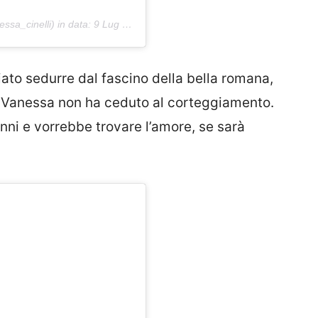
sa_cinelli) in data:
9 Lug 2019 alle ore 5:21 PDT
ciato sedurre dal fascino della bella romana,
a Vanessa non ha ceduto al corteggiamento.
anni e vorrebbe trovare l’amore, se sarà