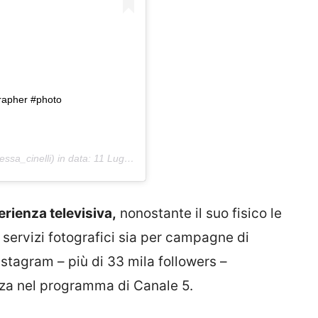
rapher #photo
sa_cinelli) in data:
11 Lug 2019 alle ore 1:40 PDT
erienza televisiva,
nonostante il suo fisico le
servizi fotografici sia per campagne di
stagram – più di 33 mila followers –
nza nel programma di Canale 5.