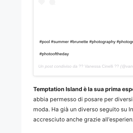
#pool #summer #brunette #photography #photog
#photooftheday
Un post condiviso da
?? Vanessa Cinelli ??
(@vanes
Temptation Island è la sua prima esp
abbia permesso di posare per diversi 
moda. Ha già un diverso seguito su In
accresciuto anche grazie all’esperie