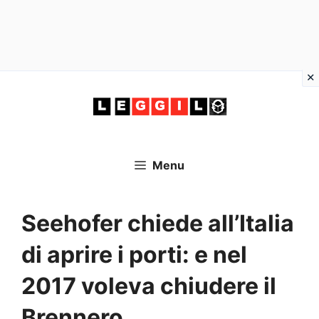
Vai
al
contenuto
Menu
Seehofer chiede all’Italia
di aprire i porti: e nel
2017 voleva chiudere il
Brennero