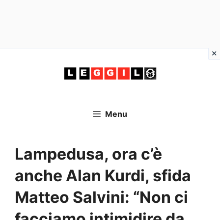
Vai
al
contenuto
Menu
Lampedusa, ora c’è
anche Alan Kurdi, sfida
Matteo Salvini: “Non ci
facciamo intimidire da