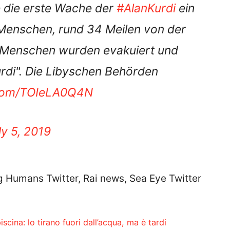
Menschen, rund 34 Meilen von der
ie Menschen wurden evakuiert und
urdi". Die Libyschen Behörden
r.com/TOIeLA0Q4N
ly 5, 2019
 Humans Twitter, Rai news, Sea Eye Twitter
scina: lo tirano fuori dall’acqua, ma è tardi
a Matteo Salvini: “Non ci facciamo intimidire da lui”