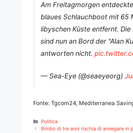
blaues Schlauchboot mit 65 
libyschen Küste entfernt. D
sind nun an Bord der "Alan K
antworten nicht.
pic.twitte
— Sea-Eye (@seaeyeorg)
Ju
Fonte: Tgcom24, Mediterranea Saving
Categorie
Politica
Bimbo di tre anni rischia di annegare in pi
Lampedusa, ora c’è anche Alan Kurdi, sfid