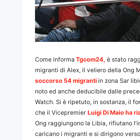
Come informa
Tgcom24,
è stato ragg
migranti di Alex, il veliero della Ong
soccorso 54 migranti
in zona Sar li
noto ed anche deducibile dalle prece
Watch. Si è ripetuto, in sostanza, il 
che il Vicepremier
Luigi Di Maio ha r
Ong raggiungono la Libia, rifiutano l’i
caricano i migranti e si dirigono ver