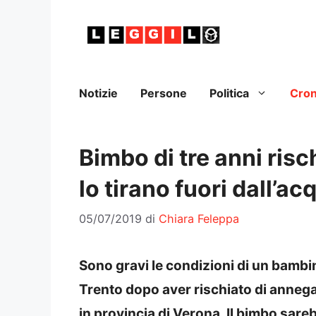
Vai
al
contenuto
Notizie
Persone
Politica
Cro
Bimbo di tre anni risc
lo tirano fuori dall’ac
05/07/2019
di
Chiara Feleppa
Sono gravi le condizioni di un bambin
Trento dopo aver rischiato di annegar
in provincia di Verona. Il bimbo sare