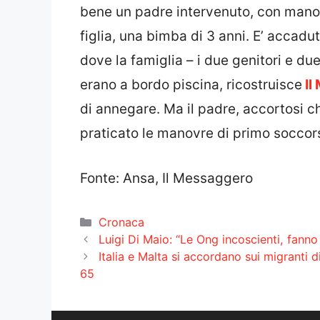
bene un padre intervenuto, con manov
figlia, una bimba di 3 anni. E’ accadu
dove la famiglia – i due genitori e du
erano a bordo piscina, ricostruisce
Il
di annegare. Ma il padre, accortosi ch
praticato le manovre di primo soccors
Fonte: Ansa, Il Messaggero
Categorie
Cronaca
Luigi Di Maio: “Le Ong incoscienti, fanno 
Italia e Malta si accordano sui migranti d
65