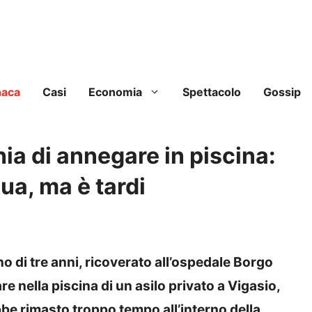
naca
Casi
Economia
Spettacolo
Gossip
hia di annegare in piscina:
qua, ma è tardi
o di tre anni, ricoverato all’ospedale Borgo
e nella piscina di un asilo privato a Vigasio,
bbe rimasto troppo tempo all’interno della