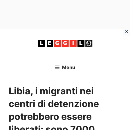
Vai
al
contenuto
Menu
Libia, i migranti nei
centri di detenzione
potrebbero essere
liberati: sono 7000