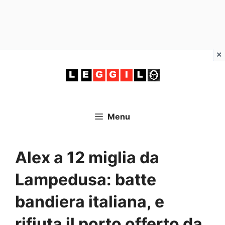
Vai
al
contenuto
Menu
Alex a 12 miglia da
Lampedusa: batte
bandiera italiana, e
rifiuta il porto offerto da