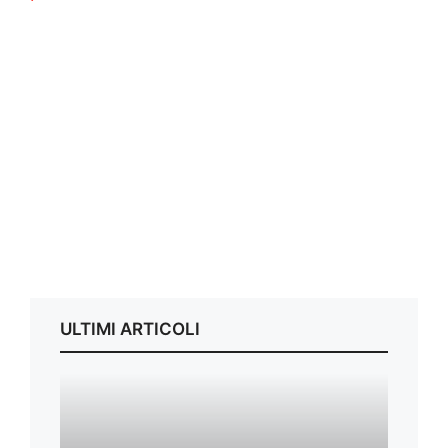
Libia, i migranti nei centri di detenzione
potrebbero essere liberati: sono 7000
ULTIMI ARTICOLI