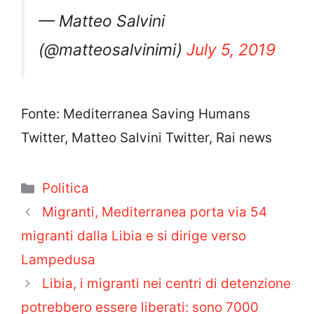
pirateria: io non mollo!
— Matteo Salvini
(@matteosalvinimi)
July 5, 2019
Fonte: Mediterranea Saving Humans
Twitter, Matteo Salvini Twitter, Rai news
Categorie
Politica
Migranti, Mediterranea porta via 54
migranti dalla Libia e si dirige verso
Lampedusa