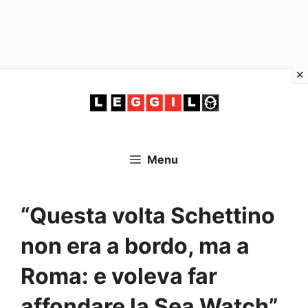
Vai
al
contenuto
Menu
“Questa volta Schettino
non era a bordo, ma a
Roma: e voleva far
affondare la Sea Watch”