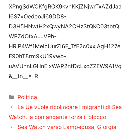
XPngSdWCKfgROK9kvhKKjZNjwrTxAZdJaa
l6S7vOedeoJi69DD8-
D3H5HNwtH2xQwyNA2CHz3tQKC03tbtQ
WPZdOtxAuJV9h-
HRiP4Wf1MeicUurZi6F_TfF2c0xxjAgH127e
E90hT8rm9kU19vwb-
uAVUnnLGHnElxWAP2ntDcLxoZZEW9A1Vg
&__tn__=-R
Categorie
Politica
La Ue vuole ricollocare i migranti di Sea
Watch, la comandante forza il blocco
Sea Watch verso Lampedusa, Giorgia