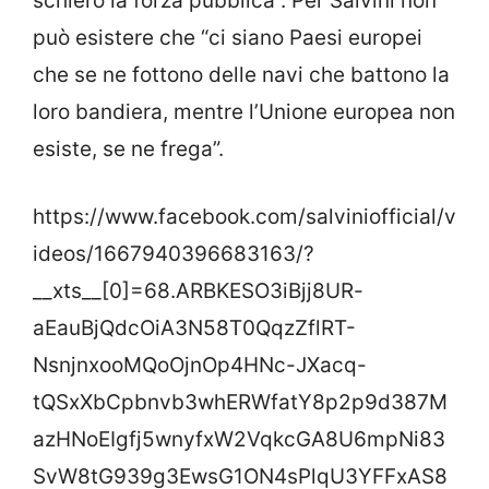
schiero la forza pubblica”. Per Salvini non
può esistere che “ci siano Paesi europei
che se ne fottono delle navi che battono la
loro bandiera, mentre l’Unione europea non
esiste, se ne frega”.
https://www.facebook.com/salviniofficial/v
ideos/1667940396683163/?
__xts__[0]=68.ARBKESO3iBjj8UR-
aEauBjQdcOiA3N58T0QqzZflRT-
NsnjnxooMQoOjnOp4HNc-JXacq-
tQSxXbCpbnvb3whERWfatY8p2p9d387M
azHNoEIgfj5wnyfxW2VqkcGA8U6mpNi83
SvW8tG939g3EwsG1ON4sPlqU3YFFxAS8