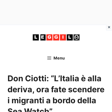
Vai
al
contenuto
Menu
Don Ciotti: “L’Italia è alla
deriva, ora fate scendere
i migranti a bordo della
Sea Watch”