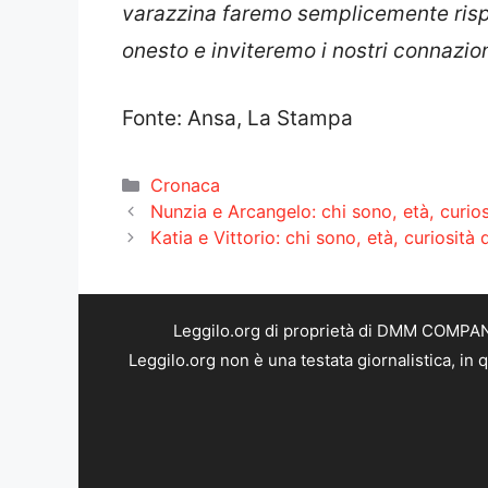
varazzina faremo semplicemente risp
onesto e inviteremo i nostri connaziona
Fonte: Ansa, La Stampa
Categorie
Cronaca
Nunzia e Arcangelo: chi sono, età, curios
Katia e Vittorio: chi sono, età, curiosità
Leggilo.org di proprietà di DMM COMPANY 
Leggilo.org non è una testata giornalistica, in