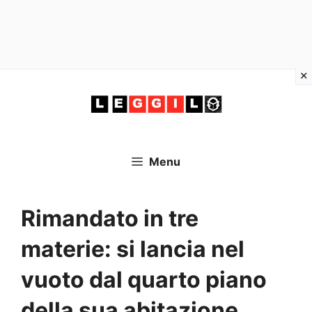
Vai
al
contenuto
Menu
Rimandato in tre
materie: si lancia nel
vuoto dal quarto piano
della sua abitazione