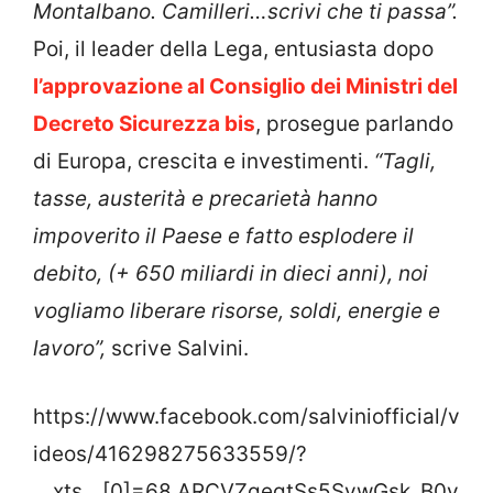
Montalbano.
Camilleri…scrivi che ti passa”.
Poi, il leader della Lega, entusiasta dopo
l’approvazione al Consiglio dei Ministri del
Decreto Sicurezza bis
, prosegue parlando
di Europa, crescita e investimenti.
“Tagli,
tasse, austerità e precarietà hanno
impoverito il Paese e fatto esplodere il
debito, (+ 650 miliardi in dieci anni), noi
vogliamo liberare risorse, soldi, energie e
lavoro”,
scrive Salvini.
https://www.facebook.com/salviniofficial/v
ideos/416298275633559/?
__xts__[0]=68.ARCVZgegtSs5SywGsk_B0y