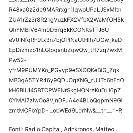
R48xa0z2de9MARrxgh1lqwoUPaLJSxMItni
ZUA1rZz3r8R21gVuzkFX2VfbX2WaMfOH5k
QhYMBiV64m9D5rq5kKCONKsTTJ6U-
eV0INfqRF9tx3n7bjOPINaUtHIh7DGw_kaD
EpDizmzb1hLGIpqsnbZqwQw_tH7zq7wxM
Pw52-
yfrM9PUMYKo_PGyyp9eSXOQKeBiG_Zqk
MB3gA5TYR46y9QDuOqXNG_rUJTc6hFdO
kH6BlUI45BTCPWENrSkgHONreKuDLl6pZ
0YMAI7zIwOo8VjnDFuA4e4BLoQqpmN9Gl
zmtMCFbYpD-l_obWEd9LdrNw&__tn__=-R
Fonti: Radio Capital, Adnkronos, Matteo