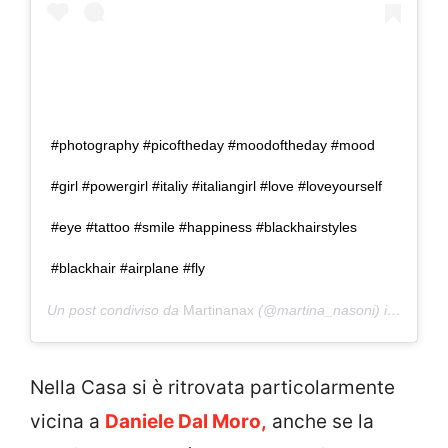
#photography #picoftheday #moodoftheday #mood
#girl #powergirl #italiy #italiangirl #love #loveyourself
#eye #tattoo #smile #happiness #blackhairstyles
#blackhair #airplane #fly
Un post condiviso da
Martinanax
(@martina_nasoni) in data:
8
Nella Casa si è ritrovata particolarmente
vicina a
Daniele Dal Moro,
anche se la