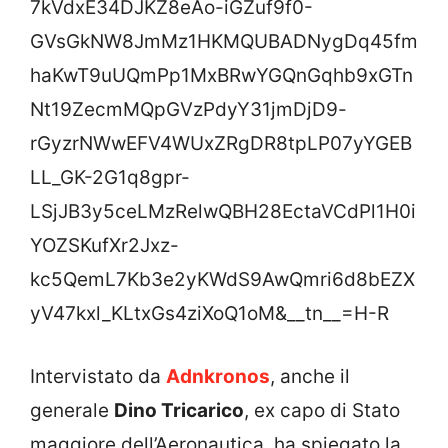
7kVdxE34DJKZ8eAo-iGZuf9f0-
GVsGkNW8JmMz1HKMQUBADNygDq45fm
haKwT9uUQmPp1MxBRwYGQnGqhb9xGTn
Nt19ZecmMQpGVzPdyY31jmDjD9-
rGyzrNWwEFV4WUxZRgDR8tpLP07yYGEB
LL_GK-2G1q8gpr-
LSjJB3y5ceLMzRelwQBH28EctaVCdPl1H0i
YOZSKufXr2Jxz-
kc5QemL7Kb3e2yKWdS9AwQmri6d8bEZX
yV47kxl_KLtxGs4ziXoQ1oM&__tn__=H-R
Intervistato da
Adnkronos
, anche il
generale
Dino Tricarico
, ex capo di Stato
maggiore dell’Aeronautica, ha spiegato la