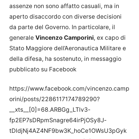
assenze non sono affatto casuali, ma in
aperto disaccordo con diverse decisioni
da parte del Governo. In particolare, il
generale
Vincenzo Camporini
, ex capo di
Stato Maggiore dell’Aeronautica Militare e
della difesa, ha sostenuto, in messaggio
pubblicato su Facebook
https://www.facebook.com/vincenzo.camp
orini/posts/2286117174789290?
__xts__[0]=68.ARBGg_LTlv3-
fp2EP7sDRpmSnagre64irPjOSy8J-
tDldjNj4AZ4NF9bw3K_hoCe1OWsU3pGyk