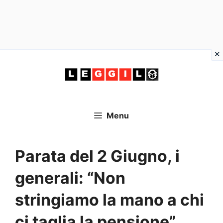
Vai
al
contenuto
Menu
Parata del 2 Giugno, i
generali: “Non
stringiamo la mano a chi
ci taglia la pensione”