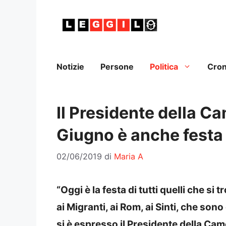
Vai
al
contenuto
Notizie
Persone
Politica
Cro
Il Presidente della Ca
Giugno è anche festa 
02/06/2019
di
Maria A
“Oggi è la festa di tutti quelli che si
ai Migranti, ai Rom, ai Sinti, che sono 
si è espresso il Presidente della Cam