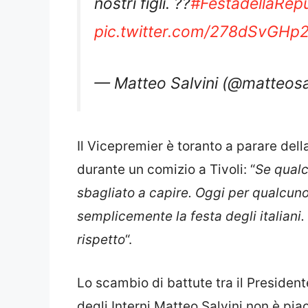
nostri figli. ??
#FestadellaRep
pic.twitter.com/278dSvGHp
— Matteo Salvini (@matteosa
Il Vicepremier è toranto a parare dell
durante un comizio a Tivoli: “
Se qualc
sbagliato a capire. Oggi per qualcuno
semplicemente la festa degli italian
rispetto
“.
Lo scambio di battute tra il President
degli Interni Matteo Salvini non è pia