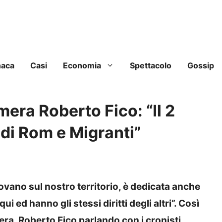
naca
Casi
Economia
Spettacolo
Gossip
mera Roberto Fico: “Il 2
di Rom e Migranti”
 trovano sul nostro territorio, è dedicata anche
qui ed hanno gli stessi diritti degli altri”. Così
era, Roberto Fico parlando con i cronisti