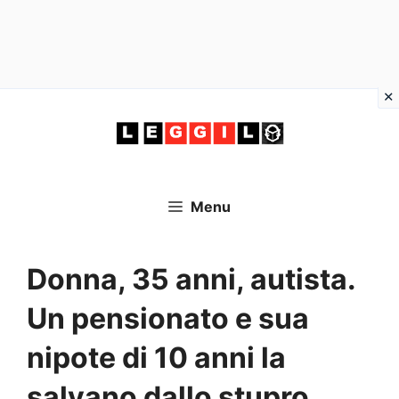
Vai
al
contenuto
Menu
Donna, 35 anni, autista.
Un pensionato e sua
nipote di 10 anni la
salvano dallo stupro