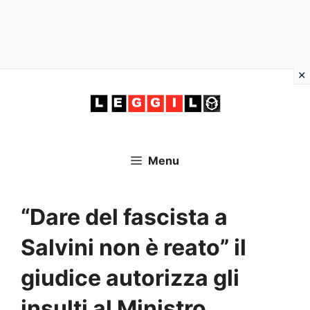
Vai
al
contenuto
Menu
“Dare del fascista a
Salvini non è reato” il
giudice autorizza gli
insulti al Ministro