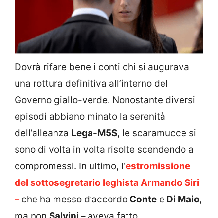
Dovrà rifare bene i conti chi si augurava
una rottura definitiva all’interno del
Governo giallo-verde. Nonostante diversi
episodi abbiano minato la serenità
dell’alleanza
Lega-M5S
, le scaramucce si
sono di volta in volta risolte scendendo a
compromessi. In ultimo, l’
estromissione
del sottosegretario leghista Armando Siri
–
che ha messo d’accordo
Conte
e
Di Maio
,
ma non
Salvini –
aveva fatto