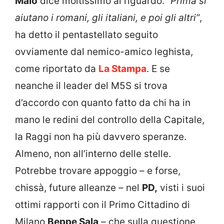
Maio
dice moltissimo al riguardo.
“Prima si
aiutano i romani, gli italiani, e poi gli altri”
,
ha detto il pentastellato seguito
ovviamente dal nemico-amico leghista,
come riportato da
La Stampa
. E se
neanche il leader del M5S si trova
d’accordo con quanto fatto da chi ha in
mano le redini del controllo della Capitale,
la Raggi non ha più davvero speranze.
Almeno, non all’interno delle stelle.
Potrebbe trovare appoggio – e forse,
chissà, future alleanze – nel
PD,
visti i suoi
ottimi rapporti con il Primo Cittadino di
Milano
Beppe Sala
– che sulla questione