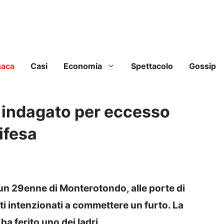
naca
Casi
Economia
Spettacolo
Gossip
a: indagato per eccesso
ifesa
i un 29enne di Monterotondo, alle porte di
ti intenzionati a commettere un furto. La
ha ferito uno dei ladri.