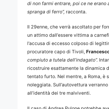
di non farmi entrare, poi ce ne erano 
spranga di ferro”,
racconta.
Il 29enne, che verrà ascoltato per forn
un attimo dall’essere vittima a carne
l’accusa di eccesso colposo di legittim
procuratore capo di Tivoli,
Francesco
compiuto a tutela dell’indagato”.
Inta
ricostruire esattamente la dinamica dei
tentato furto. Nel mentre, a Roma, è st
noleggiata. Sull’autovettura verranno ef
all’identità dei tre malviventi.
Il caso di Andrea Pulone potrebbe ave