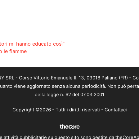
nitori mi hanno educato così”
o le fiamme
SRL - Corso Vittorio Emanuele II, 13, 03018 Paliano (FR) - Co
 quanto viene aggiornato senza alcuna periodicità. Non può perta
della legge n. 62 del 07.03.2001
Copyright ©2026 - Tutti i diritti riservati -
Contattaci
e attività pubblicitarie su questo sito sono gestite da theCoreA