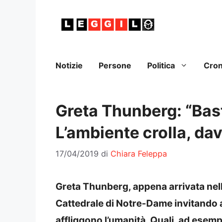
Vai
al
contenuto
Notizie
Persone
Politica
Cro
Greta Thunberg: “Ba
L’ambiente crolla, da
17/04/2019
di
Chiara Feleppa
Greta Thunberg, appena arrivata nell
Cattedrale di Notre-Dame invitando a
affliggono l’umanità. Quali, ad esemp