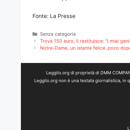
Fonte: La Presse
Categorie
Senza categoria
Trova 150 euro, li restituisce: “I miei ge
Notre-Dame, un istante felice: poco dop
Leggilo.org di proprietà di DMM COMPANY 
Leggilo.org non è una testata giornalistica, in
L