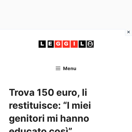
Vai
al
contenuto
Menu
Trova 150 euro, li
restituisce: “I miei
genitori mi hanno
educato così”