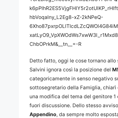
k6pPlhR2ES5VjgFHlY5r2otUlKP_rHl
hbVoqalny_L2Eg8-xZ-2kNPeQ-
6Xho87pxrpOLITIcdLZcQWOl4G84i
xatLyO9_VpXWOdWs7xwW3l_r1Mxd8V
ChbOPrkM&__tn__=-R
Detto fatto, oggi le cose tornano allo
Salvini ignora così la posizione del
M
categoricamente in senso negativo su
sottosegretario della Famiglia, chiar
una modifica del tema del genitore 1 
fuori discussione. Dello stesso avviso
Appendino
, da sempre molto esposta ne