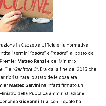
cazione in Gazzetta Ufficiale, la normativa
ntità i termini “
padre
” e “
madre
”, al posto dei
x Premier
Matteo Renzi
e del Ministro
e 1
” e “
Genitore 2
”. Era dalla fine del 2015 che
er ripristinare lo stato delle cose era
emier
Matteo Salvini
ha infatti firmato un
l Ministro della Pubblica amministrazione
’Economia
Giovanni Tria,
con il quale ha