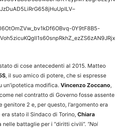
ftJzDuAD5LiRrG658jHuUpILV–
Ml6OtOmZVw_bv1kDf6OBvq-0Y9tF8B5-
oh5zicuKQgll1s60snpRkhZ_ezZS6zAN9JRjx
 stato di cose antecedenti al 2015. Matteo
5S
, il suo amico di potere, che si espresse
 un’ipotetica modifica.
Vincenzo Zoccano
,
ì come nel contratto di Governo fosse assente
e genitore 2 e, per questo, l’argomento era
 era stato il Sindaco di Torino,
Chiara
lle battaglie per i “diritti civili”.
“Noi