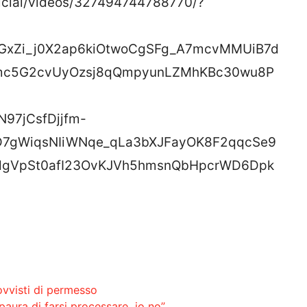
ficial/videos/327494744788770/?
GxZi_j0X2ap6kiOtwoCgSFg_A7mcvMMUiB7d
mc5G2cvUyOzsj8qQmpyunLZMhKBc30wu8P
97jCsfDjjfm-
7gWiqsNIiWNqe_qLa3bXJFayOK8F2qqcSe9
dgVpSt0afI23OvKJVh5hmsnQbHpcrWD6Dpk
rovvisti di permesso
aura di farsi processare, io no”