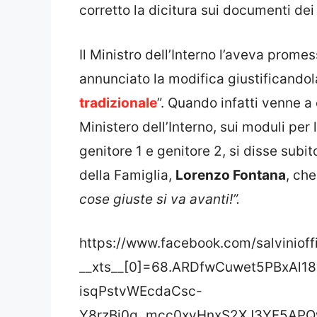
corretto la dicitura sui documenti dei
Il Ministro dell’Interno l’aveva prom
annunciato la modifica giustificandol
tradizionale
”. Quando infatti venne a
Ministero dell’Interno, sui moduli per
genitore 1 e genitore 2, si disse subi
della Famiglia,
Lorenzo Fontana
, che
cose giuste si va avanti!”.
https://www.facebook.com/salviniof
__xts__[0]=68.ARDfwCuwet5PBxAl
isqPstvWEcdaCsc-
Y8rzBi0g_mcc0xyHnxS2XJ3YF5AP