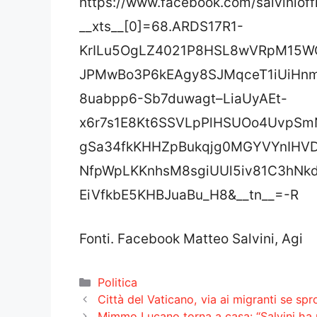
https://www.facebook.com/salviniof
__xts__[0]=68.ARDS17R1-
KrILu5OgLZ4021P8HSL8wVRpM15W
JPMwBo3P6kEAgy8SJMqceT1iUiHn
8uabpp6-Sb7duwagt–LiaUyAEt-
x6r7s1E8Kt6SSVLpPlHSUOo4UvpSmN
gSa34fkKHHZpBukqjg0MGYVYnIHVD
NfpWpLKKnhsM8sgiUUl5iv81C3hNk
EiVfkbE5KHBJuaBu_H8&__tn__=-R
Fonti. Facebook Matteo Salvini, Agi
Categorie
Politica
Città del Vaticano, via ai migranti se sp
Mimmo Lucano torna a casa: “Salvini ha p