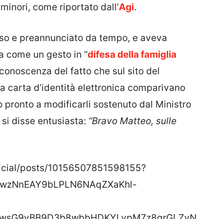
 minori, come riportato dall’
Agi
.
esso e preannunciato da tempo, e aveva
a come un gesto in “
difesa della famiglia
 conoscenza del fatto che sul sito del
 la carta d’identità elettronica comparivano
to pronto a modificarli sostenuto dal Ministro
 si disse entusiasta:
“Bravo Matteo, sulle
ficial/posts/10156507851598155?
18wzNnEAY9bLPLN6NAqZXaKhl-
QwsG9vBB9D3b8wbbHDKYLypM7z8grGLZyN