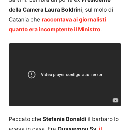
della Camera Laura Boldrin
i, sul molo di
Catania che
raccontava ai giornalisti
quanto era incomptente il Ministro
.
Peccato che
Stefania Bonaldi
il barbaro lo
aveva in casa. Era
Ousseynou Sy
,
il