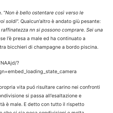
. “
Non è bello ostentare così verso le
oi soldi
“. Qualcun’altro è andato giù pesante:
a raffinatezza nn si possono comprare. Sei una
n se l’è presa a male ed ha continuato a
tra bicchieri di champagne a bordo piscina.
7NAAjd/?
gn=embed_loading_state_camera
propria vita puó risultare carino nei confronti
ndivisione si passa all’esaltazione e
à è male. E detto con tutto il rispetto
e che ci sia poca condivisioni e molta