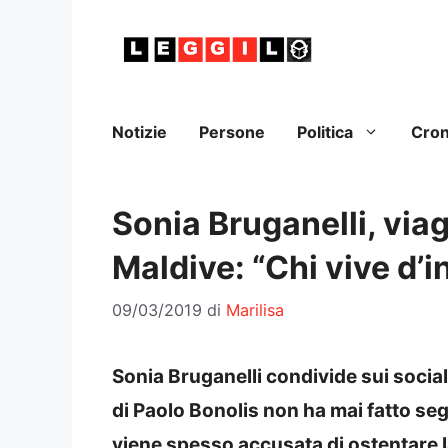
Vai
al
contenuto
Notizie
Persone
Politica
Cro
Sonia Bruganelli, viag
Maldive: “Chi vive d’
09/03/2019
di
Marilisa
Sonia Bruganelli condivide sui social 
di Paolo Bonolis non ha mai fatto seg
viene spesso accusata di ostentare l